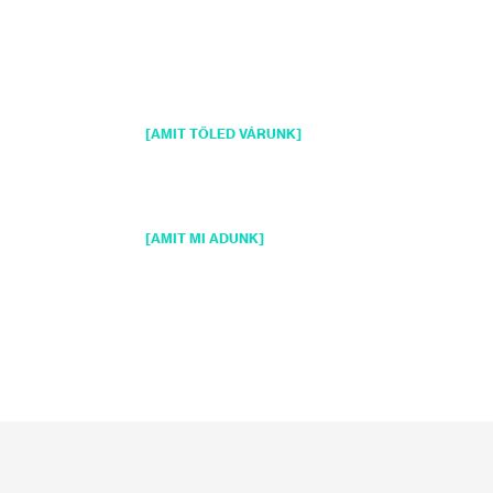
Ügy
Pro
Hat
Min
Pre
Szo
Mi
[AMIT TŐLED VÁRUNK]
Öná
Köz
Öné
Net
Ve
[AMIT MI ADUNK]
Ap
Bud
Él
Ren
Fia