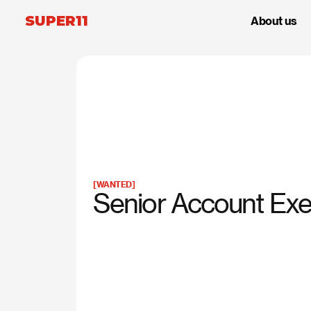
SUPER11
About us
[
WANTED
]
Senior Account Exe